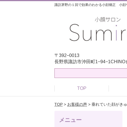
諏訪茅野の１回で効果のわかる小顔矯正 小顔サロ
〒392−0013
長野県諏訪市沖田町1−94−1CHIN
TOP
TOP
>
お客様の声
> 垂れていた顔がき
メニュー