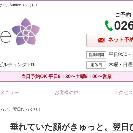
ンSumire（スミレ）
ご予約
02
ネット予
平日9:30～1
営業時間
Oビルディング101
木曜・日曜
定休日
当日予約OK 平日9：30〜土曜9：00〜営業
メニュー
お客様の声
アクセス
ゅっと。翌日びっくり！
垂れていた顔がきゅっと。翌日