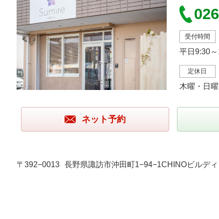
026
受付時間
平日9:30～
定休日
木曜・日曜
ネット予約
〒392−0013
長野県諏訪市沖田町1−94−1CHINOビルディ