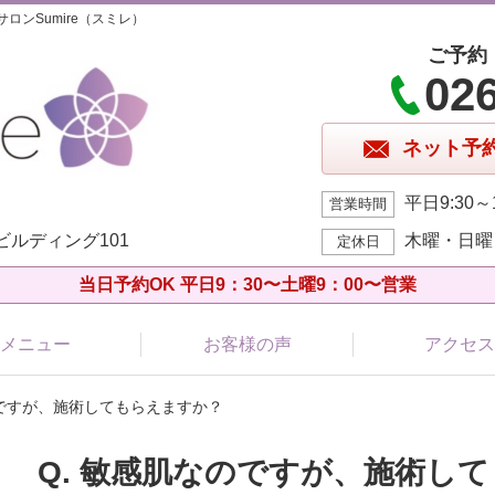
ンSumire（スミレ）
ご予約
02
ネット予
平日9:30～1
営業時間
Oビルディング101
木曜・日曜
定休日
当日予約OK 平日9：30〜土曜9：00〜営業
メニュー
お客様の声
アクセス
なのですが、施術してもらえますか？
Q. 敏感肌なのですが、施術し