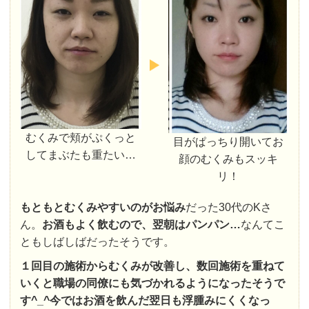
むくみで頬がぷくっと
目がぱっちり開いてお
してまぶたも重たい…
顔のむくみもスッキ
リ！
もともとむくみやすいのがお悩み
だった30代のKさ
ん。
お酒もよく飲むので、翌朝はパンパン…
なんてこ
ともしばしばだったそうです。
１回目の施術からむくみが改善し、数回施術を重ねて
いくと職場の同僚にも気づかれるようになったそうで
す^_^
今ではお酒を飲んだ翌日も浮腫みにくくなっ