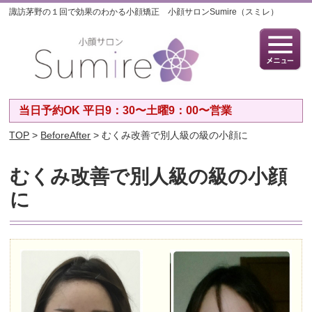
諏訪茅野の１回で効果のわかる小顔矯正 小顔サロンSumire（スミレ）
当日予約OK 平日9：30〜土曜9：00〜営業
TOP
>
BeforeAfter
> むくみ改善で別人級の級の小顔に
むくみ改善で別人級の級の小顔
に